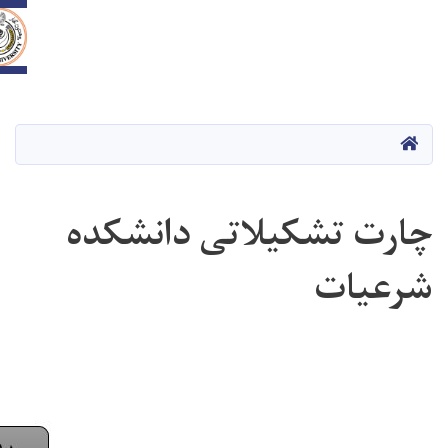
د تخار پوهنتون