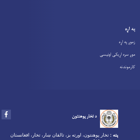
په اړه
زموږ په اړه
موږ سره اړیکی اونیسی
کارموندنه
Facebook
د تخار پوهنتون
پته :
تخار پوهنتون، اورته بز، تالقان ښار، تخار، افغانستان