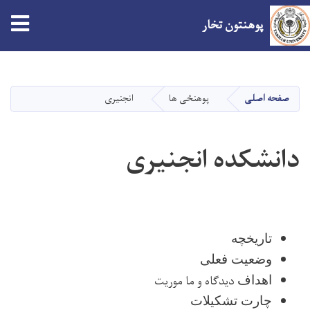
tion
پوهنتون تخار
Skip
to
main
صفحه اصلی
پوهنځی ها
انجنیری
content
دانشکده انجنیری
تاریخچه
وضعیت فعلی
دیدگاه و ما موریت
اهداف
چارت تشکیلات