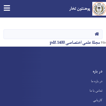
پوهنتون تخار
Skip
to
main
صفحه اصلی
content
مجلۀ علمی اختصاصی 1400.pdf
File
در باره
در باره ما
تماس با ما
کاریابی