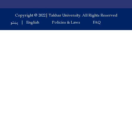
Copyright © 2022 | Takhar
پښتو
English
Poli