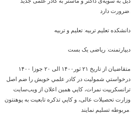
ذيل به سويه‌ی داکتر و ماستر به کادر علمی جديد
ضرورت دارد.
دانشکده تعلیم تربیه: تعلیم و تربیه
دیپارتمنت: ریاضی یک بست
متقاضيان از تاريخ ۲۱ ثور۱۴۰۰ الی ۲۰ جوزا ۱۴۰۰
درخواستي شموليت در کادر علمي خويش را ضم اصل
ترانسکريپت نمرات، کاپي همين اعلان از ویب‌سايت
وزارت تحصیلات عالی، و کاپي تذکره تابعيت به پوهنتون
مربوطه تسلیم نمایند.