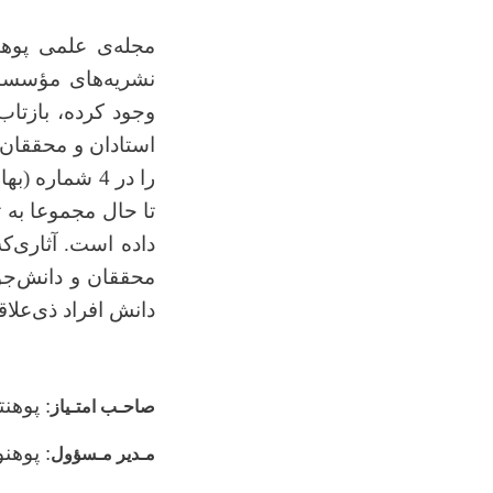
نشریه‌های مؤسسا
وجود کرده، بازتاب
استادان و محققان 
را در 4 شماره (بهاری، تابستانی، خزانی و زمستانی) به نشر می
داده است. آثاری
که
محققان و دانش
جو
دانش افراد ذی‌علا
: پوهن
صاحـب امتـیاز
: پوهن
مـدیر مـسؤول