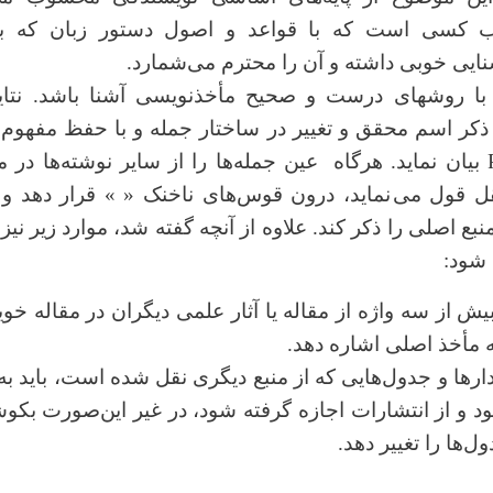
 کسی است که با قواعد و اصول دستور زبان که به
نایی خوبی داشته و آن را محترم می
شمارد.
 با روش
های درست و صحیح مأخذنویسی آشنا باشد
.
نتای
 ذکر اسم محقق و تغییر در ساختار جمله و با حفظ مفهوم 
بیان نماید. هرگاه
عین جمله
ها را از سایر نوشته‌ها در 
قل قول می
نماید، درون قوس
های ناخنک « » قرار دهد و
نبع اصلی را ذکر کند. علاوه از آنچه گفته شد، موارد زیر نیز 
 شود:
یش از سه واژه از مقاله‌ یا آثار علمی دیگران در مقاله خ
به مأخذ اصلی اشاره دهد.
رها و جدول‌هایی که از منبع دیگری نقل شده است، باید به
د و از انتشارات اجازه گرفته شود، در غیر این
صورت بکوش
دول
ها را تغییر دهد.