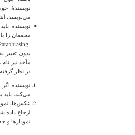
نویسندۀ خوب
می
نویسد، آش
نویسنده باید
محققان را با
Paraphrasing
بدون تغییر ن
مآخذ نیز نام م
در نظر گرفته
نویسنده اگر ب
می
کند، باید 
عکس‌ها، نمودا
ارجاع داده شو
نمودارها و ج