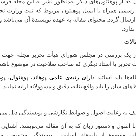
 که از پوهنتون‌
های دیگر به
منظور نشر به این مجله فرست
رسمی همراه با ایمیل پوهنتون مربوط که ثبت وزارت ت
 ارسال گردد.
محتوای مقاله به عهده نویسندۀ آن می
باشد و
دارد.
الات
د از یک بررسی در مجلس شورای هیأت تحریر مجله، جهت ت
ت تحریر یا استاد دیگری که صاحب صلاحیت در موضوع باشد
ه‌ها باید اساتید
دارای رتبه‌ی علمی پوهاند، پوهنوال، پو
های شان را باید واقع‌بینانه، دقیق و مسؤولانه ارایه نمایند.
 به رعایت اصول و ضوابط نگارشی و نویسندگی ذیل می
 با اصول و دستور زبان که به آن مقاله می
نویسد، آشنایی 
ین موضوع از پایه
های اساسی نویسندگی محسوب م