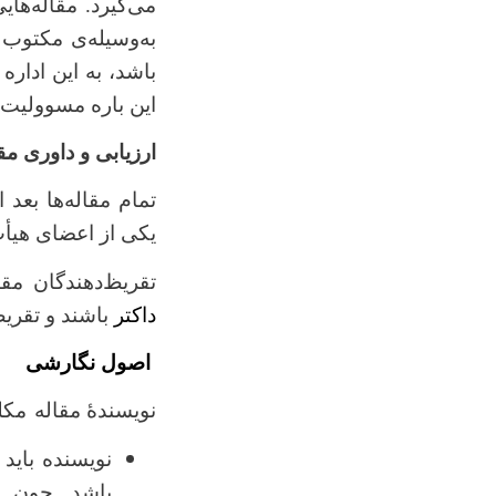
می‌گیرد. مقاله‌هایی
به
وسیله‌ی مکتوب 
باشد، به این اداره
این باره مسوولیت ن
ارزیابی و داوری مق
تمام مقاله‌ها بع
یکی از اعضای هیأ
تقریظ‌دهندگان مقال
داکتر
باشند و تقریظ‌
اصول نگارشی
نویسندۀ مقاله
مکلف
نویسنده باید
باشد. چون ا