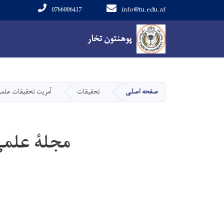
0766006417
info@tu.edu.af
Main navigation
پوهنتون تخار
پوهنتون تخار
صفحه اصلی
تحقیقات
آمریت تحقیقات علم
مجلۀ علمی