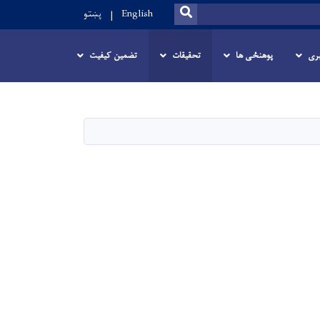
SEARCH
English
پښتو
ری
پوهنځی ها
تحقیقات
تضمین کیفیت