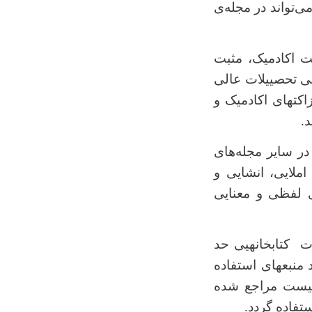
ی‌تواند در مجله‌ی
ت اکادمیک، مثبت
ارزیابی شده و مورد تأیید هیأت تحریر مجله قرار گرفته و با تمام موازین لایحه‎ی تحصییلات عالی
اصول اسلامی و کرامت انسانی، نزاکت‎های اکادمیک و
.
لمی پوهنتون تخار ارسال می‎گردد، نباید در سایر مجله‌های
املایی، انشایی و
ی لفظی و معنایی
یی حد
تعداد منبع‎های استفاده
 لیست مراجع شده
ستفاده گردد.