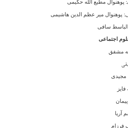
: پوهنوال مطیع الله حکیمی
: پوهنوال میر عظم الدین هاشیمی
الباسط سافی
وم اجتماعی
له مشفق
قی
 مجیدی
فایز
پیمان
 آریا
 فرزام