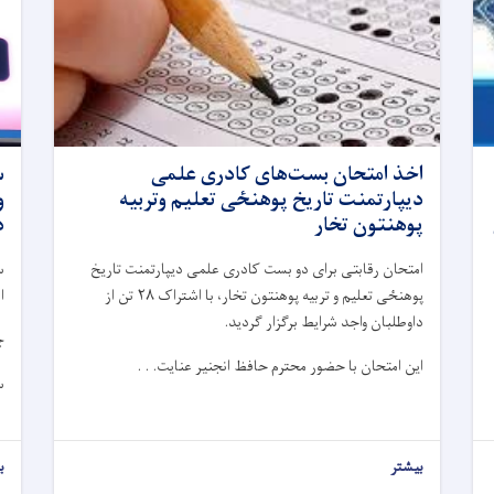
اخذ امتحان بست‌های کادری علمی
س
دیپارتمنت تاریخ پوهنځی تعلیم وتربیه
و
پوهنتون تخار
د
امتحان رقابتی برای دو بست کادری علمی دیپارتمنت تاریخ
س
پوهنځی تعلیم و تربیه پوهنتون تخار، با اشتراک
۲۸
تن از
ا
داوطلبان واجد شرایط برگزار گردید.
چ
این امتحان با حضور محترم حافظ انجنیر عنایت. . .
س
بیشتر
ب