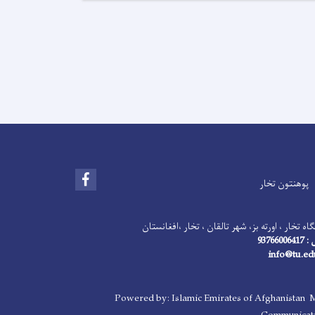
Facebook
پوهنتون تخار
اه تخار ، اورته بز، شهر تالقان ، تخار ،افغانستان
93766
Powered by: Islamic Emirates of Afghanistan M