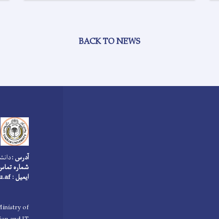
BACK TO NEWS
آدرس :
دانشگ
شماره تماس : 006417
ایمیل : info@tu.edu.af
inistry of