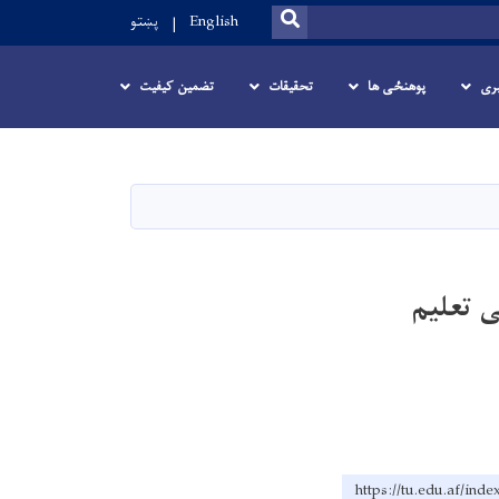
SEARCH
English
پښتو
ری
پوهنځی ها
تحقیقات
تضمین کیفیت
 تعلیم
https://tu.edu