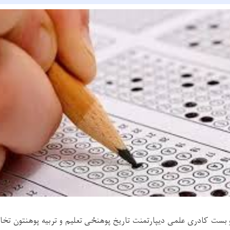
 بست کادری علمی دیپارتمنت تاریخ پوهنځی تعلیم و تربیه پوهنتون تخا