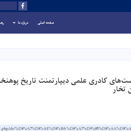
Facebook
Search
صفحه اصلی
درباره ما
رهب
Skip
to
main
content
ت‌های کادری علمی دیپارتمنت تاریخ پوهنځی
 تخار
.af/index.php/dr/%D8%A7%D8%AE%D8%B0-%D8%A7%D9%85%