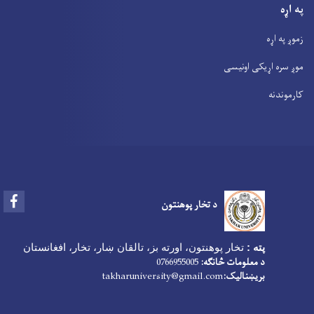
په اړه
زموږ په اړه
موږ سره اړیکی اونیسی
کارموندنه
Facebook
د تخار پوهنتون
پته :
تخار پوهنتون، اورته بز، تالقان ښار، تخار، افغانستان
د معلومات څانګه:
0766955005
بریښنالیک:
takharuniversity@gmail.com