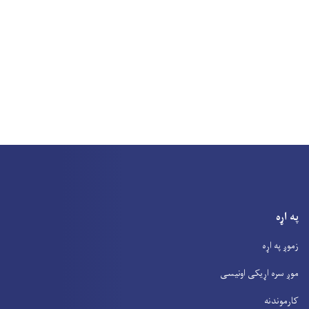
په اړه
زموږ په اړه
موږ سره اړیکی اونیسی
کارموندنه