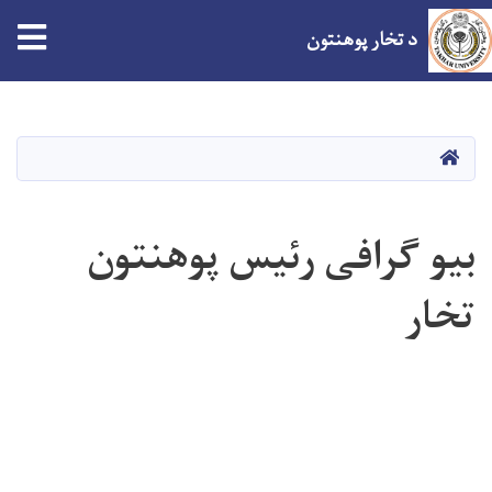
tion
د تخار پوهنتون
اصلي
منځپانګه
دانګل
کور
بیو گرافی رئیس پوهنتون
تخار