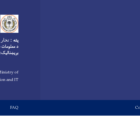
پته :
تخار پ
د معلومات 
بریښنالیک:
inistry of
on and IT
Footer menu
FAQ
Co