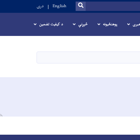
SEARCH
English
دری
هبری
پوهنځیونه
څېړنې
د کیفیت تضمین