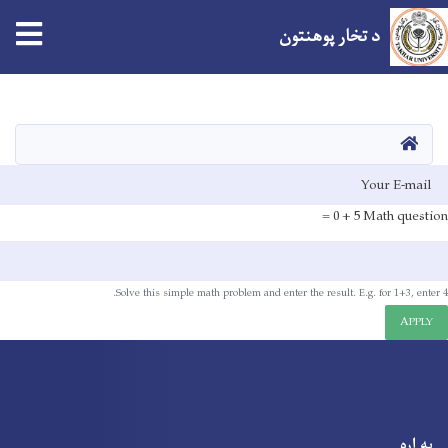
د تخار پوهنتون
اصلي
منځپانګه
دانګل
کور
E-mai
5 + 0 =
Math question
Solve this simple math problem and enter the result. E.g. for 1+3, enter 4.
APPLY
په اړه