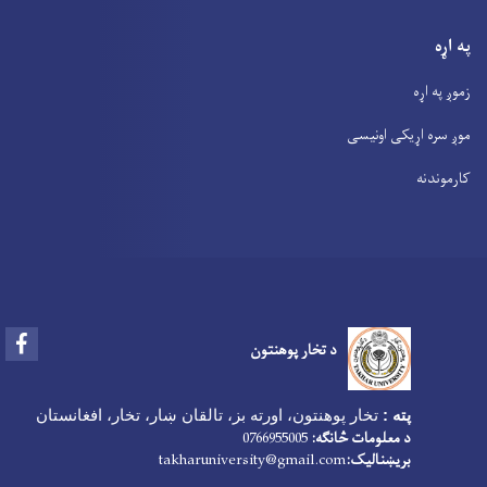
په اړه
زموږ په اړه
موږ سره اړیکی اونیسی
کارموندنه
Facebook
د تخار پوهنتون
پته :
تخار پوهنتون، اورته بز، تالقان ښار، تخار، افغانستان
د معلومات څانګه:
0766955005
بریښنالیک:
takharuniversity@gmail.com