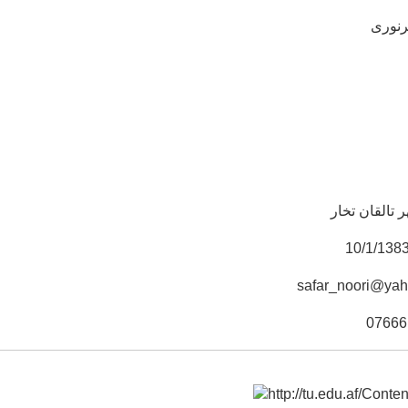
نوری
 تالقان تخار
safar_noori@ya