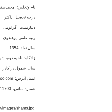
نام وتخلص: محمدصفر
درجه تحصیل: داکتر
دیپارتمنت: اگرانومی
رتبه علمی: پوهندوی
سال تولد: 1354
زادگاه: ناحیه دوم، شهر
سال شمول در کادر: 10/1/1383
ایمیل آدرس:
hoo.com
شماره تماس: 0766611700