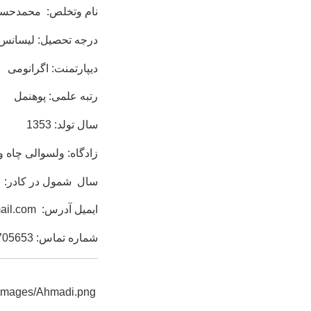
نام وتخلص: محمدحسی
درجه تحصیل: لیسانس
دیپارتمنت: اگرانومی
رتبه علمی: پوهنمل
سال تولد: 1353
زادگاه: ولسوالی چاه و
سال شمول در کادر: 11/1/1384
ایمیل آدرس:
ail.com
شماره تماس:
705653