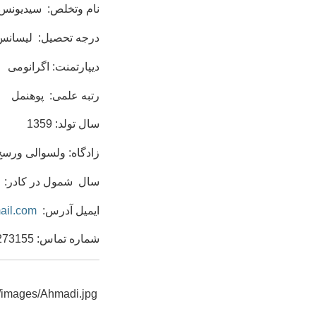
نام وتخلص: سیدیونس 
درجه تحصیل: لیسانس
دیپارتمنت: اگرانومی
رتبه علمی: پوهنمل
سال تولد: 1359
زادگاه: ولسوالی ورسج
سال شمول در کادر: 20/6/1386
ایمیل آدرس:
il.com
شماره تماس: 07782273155