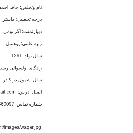
نام وتخلص: جاهد اح
درجه تحصیل: ماستر
دیپارتمنت: اگرانومی
رتبه علمی: پوهنمل
سال تولد: 1361
زادگاه: ولسوالی رستا
سال شمول در کادر: 13/1/1385
ایمیل آدرس:
ail.com
شماره تماس: 0700660097