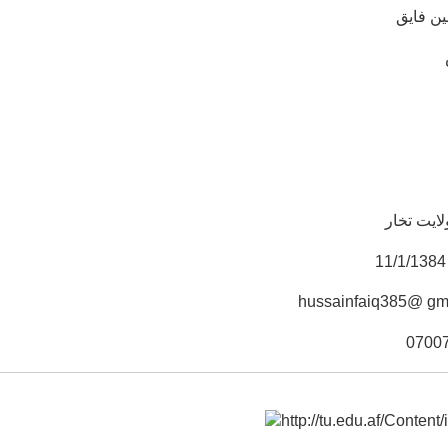
ن فایق
لایت تخار
hussainfaiq385@ gm
0700