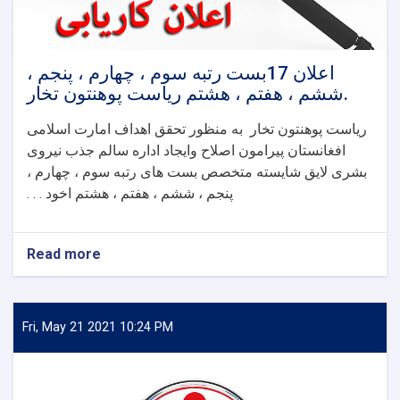
اعلان 17بست رتبه سوم ، چهارم ، پنجم ،
ششم ، هفتم ، هشتم ریاست پوهنتون تخار.
ریاست پوهنتون تخار به منظور تحقق اهداف امارت اسلامی
افغانستان پیرامون اصلاح وایجاد اداره سالم جذب نیروی
بشری لایق شایسته متخصص بست های رتبه سوم ، چهارم ،
پنجم ، ششم ، هفتم ، هشتم اخود . . .
Read more
about
اعلان
17بست
رتبه
سوم
Fri, May 21 2021 10:24 PM
،
چهارم
،
پنجم