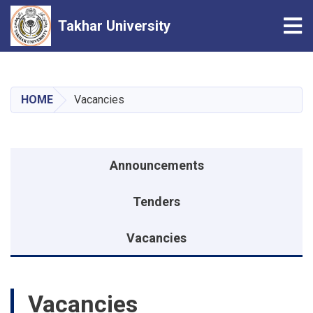
Tog
Takhar University
Skip
to
main
HOME
Vacancies
content
Announcements menu
Announcements
Tenders
Vacancies
Vacancies