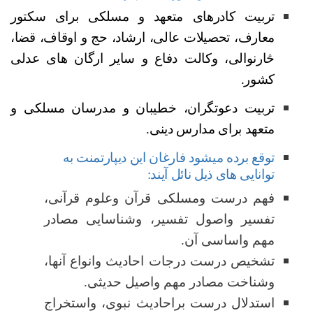
تربیت کادرهای متعهد و مسلکی برای سکتور
معارف، تحصیلات عالی، ارشاد، حج و اوقاف، قضا،
څ
ارنوالی، وکالت دفاع و سایر ارگان های عدلی
کشور
.
تربیت دعوتگران، خطیبان و مدرسان مسلکی و
متعهد برای مدارس دینی
.
توقع برده میشود فارغان این دیپارتمنت به
توانایی های ذیل نائل آیند:
فهم درست ومسلکی قرآن وعلوم قرآنی،
تفسیر واصول تفسیر، وشناسایی مصادر
مهم واساسی آن
.
تشخیص درست درجات احادیث وانواع آنها،
وشناخت مصادر مهم واصیل حدیثی
.
استدلال درست براحادیث نبوی، واستخراج