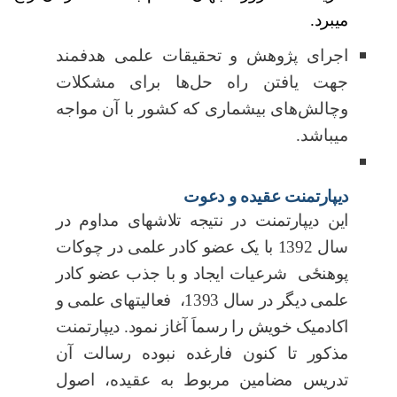
میبرد.
اجرای پژوهش و تحقیقات علمی هدفمند
جهت یافتن راه حل‌ها برای مشکلات
وچالش‌های بیشماری که کشور با آن مواجه
میباشد.
دیپارتمنت عقیده و دعوت
این دیپارتمنت
در نتیجه تلاش­های مداوم در
سال 1392 با یک عضو کادر علمی در چوکات
پوهن
ځ
ی شرعیات ایجاد و با جذب عضو کادر
علمی دیگر در سال 1393، فعالیت­های علمی و
اکادمیک خویش را رسماَ آغاز نمود.
دیپارتمنت
مذکور تا کنون فارغ­ده نبوده رسالت آن
تدریس مضامین مربوط به عقیده، اصول