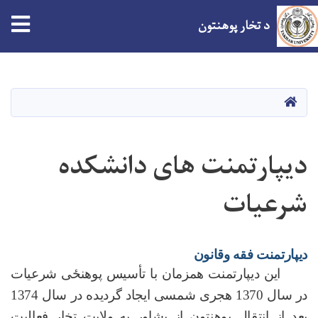
tion
د تخار پوهنتون
اصلي
منځپانګه
دانګل
کور
دیپارتمنت های دانشکده
شرعیات
دیپارتمنت فقه وقانون
این دیپارتمنت همزمان با تأسیس
پوهن
ځ
ی
شرعیات
در سال 1370 هجری شمسی ایجاد گردیده در سال 1374
بعد از انتقال پوهنتون از پشاور به ولایت تخار فعالیت