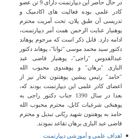
در حال حاضر این دیپارتمنت دارای 9 تن عضو
کادر علمی بوده فعالیت های اکادمیک و
تدریسی آن طبق پلان، تحت آمریت محترم
پوهنیار عنایت الرحمن همت آمر دیپارتمنت،
ادامه دارد. قابل ذکر است که مرحوم پوهاند
دکتور سید محمد موسی "توانا"، پوهاند دکتور
عبدالقدوس "راجی"، پوهنیار قاضی عبد
الباری "برهان" و پوهندوی محبوب الله
"حامد" رئیس پیشین پوهنتون تخار نیز از
اعضای کادر علمی این دیپارتمنت بودند که،
بعدا در سال 1390 جناب دکتور راجی به
پوهن
ځ
ی شرعیات کابل، محترم محبوب الله
حامد به پوهنتون شهید ربّانی تبدیل و محترم
قاضی عبد الباری برهان تقاعد نمودند.
اهداف علمی و آموزشی دیپارتمنت