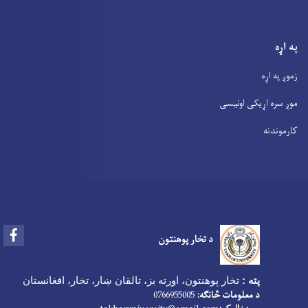
په اړه
زموږ په اړه
موږ سره اړیکی اونیسی
کارموندنه
Facebook
د تخار پوهنتون
پته :
تخار پوهنتون، اورته بز، تالقان ښار، تخار، افغانستان
د معلومات څانګه:
0766955005