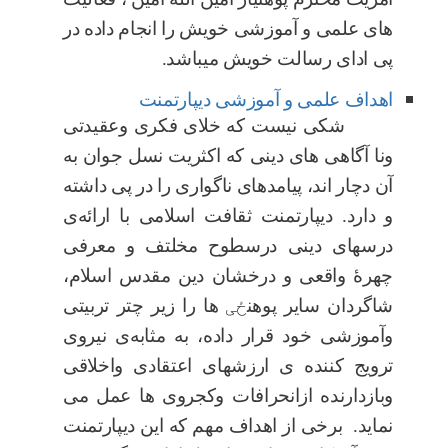
های علمی و آموزشی خویش را انجام داده در
پی ادای رسالت خویش میباشد.
اهداف علمی و آموزشی دیپارتمنت
شکی نیست که خلای فکری وعقیدتی
ونا آگاهی های دینی که اکثریت نسل جوان به
آن دچار اند، پیامد‌های ناگواری را در پی داشته
و دارد. دیپارتمنت ثقافت اسلامی با ارائه‌ی
درسهای دینی درسطوح مخلتف و معرفی
چهرۀ واقعی و درخشان دین مقدس اسلام،
شاگردان سایر پوهن
ځ
ی
ها را زیر چتر تربیتی
وآموزشی خود قرار داده، به مثابه‌ی نیروی
ترویج کننده ی ارزشهای اعتقادی واخلاقی
وبازدارنده ازانحرافات وکجروی ها عمل می
نماید. برخی از اهداف مهم که این دیپارتمنت