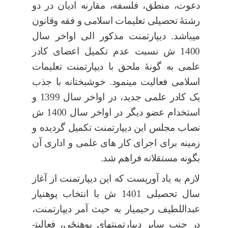
دعوت، منطق، فلسفه، مقارنه ادیان در دو
رشتۀ تحصیلی تعلیمات اسلامی و فقه وقانون
می­باشد. دیپارتمنت مذکور الی اواخر سال
1400 ش نسبت عدم تکمیل اعضای کادر
علمی به گونۀ ملحق با دیپارتمنت تعلیمات
اسلامی فعالیت می­نمود. خوش­بختانه
با جذب
یک کادر علمی جدید،
در اواخر سال 1399 و
استخدام عضو دیگر در اواخر سال 1400 ش
نصاب مجلس این دیپارتمنت تکمیل گردیده و
زمینه برای اجرای کار های علمی و اداری آن
بگونه مستقلانه فراهم شد.
لازم به یاد آوری­ست که این دیپارتمنت از آغاز
سال تحصیلی 1401 ش با انتخاب پوهنیار
عبداللطیف رحیم­یار به حیث آمر دیپارتمنت،
در جنب سایر دیپارتمنت­های پوهن
ځ
ی، فعالیت­