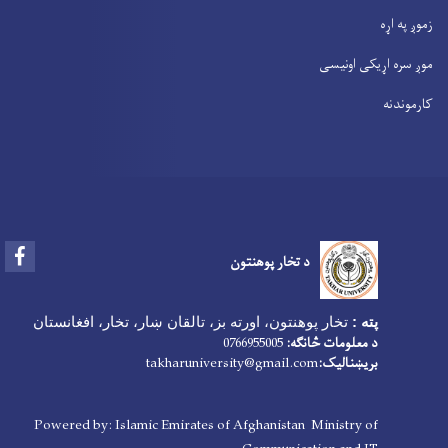
زموږ په اړه
موږ سره اړیکی اونیسی
کارموندنه
Facebook
د تخار پوهنتون
پته :
تخار پوهنتون، اورته بز، تالقان ښار، تخار، افغانستان
د معلومات څانګه:
0766955005
بریښنالیک:
takharuniversity@gmail.com
Powered by: Islamic Emirates of Afghanistan Ministry of