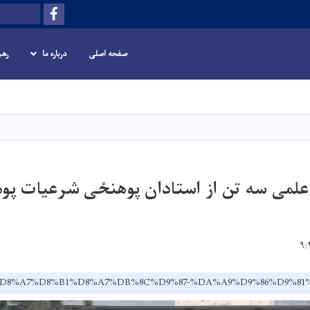
Facebook
Search
صفحه اصلی
درباره ما
رهب
Skip
to
main
content
 علمی سه تن از استادان پوهنځی شرعیات پوه
.af/dr/%D8%A7%D8%B1%D8%A7%DB%8C%D9%87-%DA%A9%D9%86