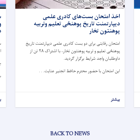
اخذ امتحان بست‌های کادری علمی
س
دیپارتمنت تاریخ پوهنځی تعلیم وتربیه
و
پوهنتون تخار
د
امتحان رقابتی برای دو بست کادری علمی دیپارتمنت تاریخ
س
پوهنځی تعلیم و تربیه پوهنتون تخار، با اشتراک
۲۸
تن از
ا
داوطلبان واجد شرایط برگزار گردید.
چ
این امتحان با حضور محترم حافظ انجنیر عنایت. . .
س
بیشتر
ب
BACK TO NEWS