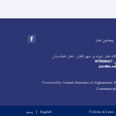
Facebook
پوهنتون تخار
اه تخار ، اورته بز، شهر تالقان ، تخار ،افغانستان
93766
Powered by: Islamic Emirates of Afghanistan M
Communicati
Policies & Laws
English
پښتو