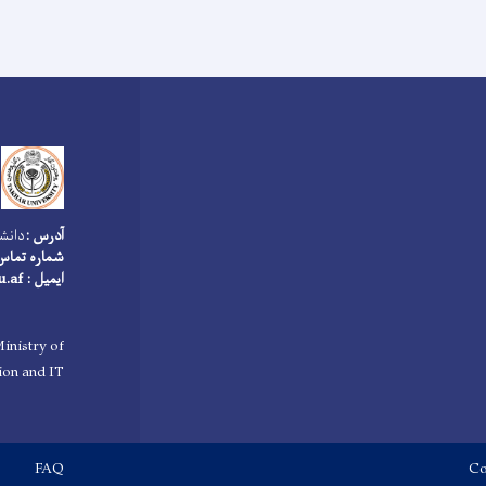
آدرس :
دانشگ
شماره تماس : 006417
ایمیل : info@tu.edu.af
inistry of
on and IT
Footer menu
FAQ
Co