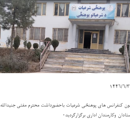
ون کنفرانس های پوهن
ځ
ی شرعیات باحضورداشت محترم مفتی جنیدالل
ادان وکارمندان اداری برگزارگردید
۰