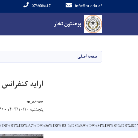
0766006417
info@tu.edu.af
Main navigation
پوهنتون تخار
پوهنتون تخار
صفحه اصلی
ارایه کنفرانس
tu_admin
پنجشنبه ۱۴۰۳/۱۰/۲۰ - ۹:۴۱
%D9%81%D8%B1%D8%A7%D9%86%D8%B3-%D8%B9%D9%84%D9%85%