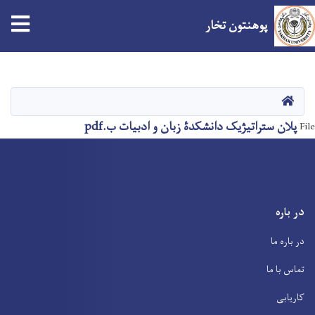
پوهنتون تخار
Skip
to
main
صفحه اصلی
content
پلان ستراتیژیک دانشکدۀ زبان و ادبیات ب.pdf
File
در باره
در باره ما
تماس با ما
کاریابی