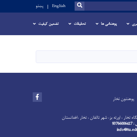
SEARCH
پښتو
English
ری
پوهنځی ها
تحقیقات
تضمین کیفیت
Facebook
پوهنتون تخار
اه تخار ، اورته بز، شهر تالقان ، تخار ،افغانستان
93766