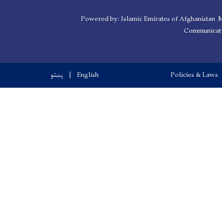
Powered by: Islamic Emirates of Afghanistan M
Communicati
پښتو
English
Policies & Laws