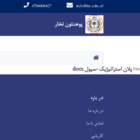
0766006417
info@tu.edu.af
Main navigation
پوهنتون تخار
پوهنتون تخار
صفحه اصلی
پلان استراتیژیک -سیول.docx
File
در باره
در باره ما
تماس با ما
کاریابی