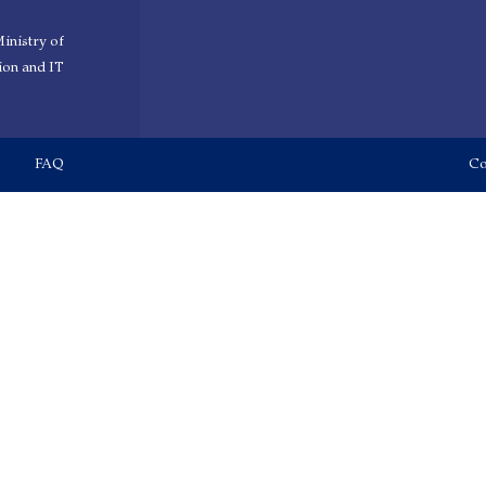
inistry of
on and IT
Footer menu
FAQ
Co