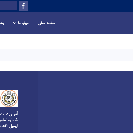
Facebook
Search
صفحه اصلی
درباره ما
رهب
Skip
to
main
content
آدرس :
دانشگ
شماره تماس : 006417
ایمیل : info@tu.edu.af