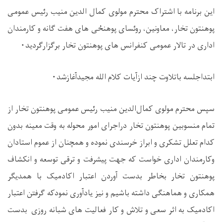
این برنامه با اشتراک محترم مولوی کمال الدین منیب رئیس عمومی
پوهنتون تخار، معاونین، روئسای پوهن
ځ
ی های هفت گانه و کارمندان
اداری در تالار عمومی کنفرانس های پوهنتون تخار برگزارگردید
۰
ابتداجلسه باتلاوت چند ازآیات کلام الله مجیدآغازشد
۰
سپس محترم مولوی کمال‌الدین منیب رئیس عمومی پوهنتون تخار از
تمام منسوبین پوهنتون تخار دراجرای امور محوله به وقت معینه بدون
کدام تعلل تشکری و ابراز خرسندی نموده و همچنان از عموم استادان
وکارمندان اداری خواست که جهت پیشرفت و ترقی توسعه و انکشاف
پوهنتون تخار بخاطر بدست آوردن اعتبار اکادمیک با همدیگر
همکاری و هماهنگی داشته باشیم و نیز یادآوری نمودکه گرفتن اعتبار
اکادمیک به اثر سعی و تلاش و کار فعالیت های شبانه روزی بدست