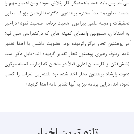
می‌آید، پس بايد همه باهمدیگر کار وتلاش نموده واین اعتبار مهم را
بدست بیاوریم
۰
بعداً محترم پوهندوی دکترعبدالرحمن پژواک معاون
تحقیقات و مجله علمی پیرامون اهمیت برنامه صحبت نمود
۰
دراخیر
به استادان، مسوولین واعضای کمیته های که درکنفرانس ملی قبلا
ًدر پوهنتون تخار برگزارگردیده بود، عضویت داشتن با اهدا تقدیر
نامه ازطرف رهبری پوهنتون تخار تقدیر گردیده اند
۰
قابل ذکر است
(شش) تن از کارمندان اداری قبلاً درامتحان که ازطرف کمیته مرکزی
دعوت وارشاد پوهنتون تخار اخذ شده بود بلندترین نمرات را کسب
نموده اند، دراین برنامه نیز به آنها تقدیر نامه اهدا گردید
۰
تازه ترین اخبار